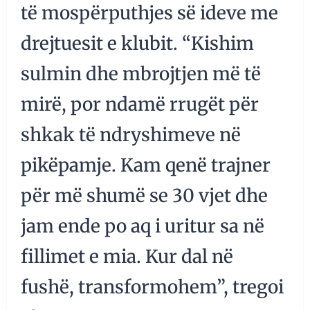
të mospërputhjes së ideve me
drejtuesit e klubit. “Kishim
sulmin dhe mbrojtjen më të
mirë, por ndamë rrugët për
shkak të ndryshimeve në
pikëpamje. Kam qenë trajner
për më shumë se 30 vjet dhe
jam ende po aq i uritur sa në
fillimet e mia. Kur dal në
fushë, transformohem”, tregoi