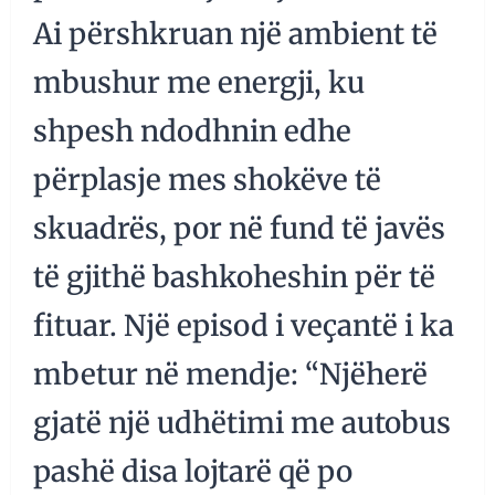
Ai përshkruan një ambient të
mbushur me energji, ku
shpesh ndodhnin edhe
përplasje mes shokëve të
skuadrës, por në fund të javës
të gjithë bashkoheshin për të
fituar. Një episod i veçantë i ka
mbetur në mendje: “Njëherë
gjatë një udhëtimi me autobus
pashë disa lojtarë që po