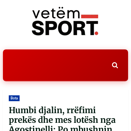
Bota
Humbi djalin, rrëfimi
prekës dhe mes lotësh nga
Agostinelli: Po mbushnin