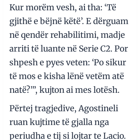
Kur morëm vesh, ai tha: ‘Të
gjithë e bëjnë këtë’. E dërguam
në qendër rehabilitimi, madje
arriti të luante në Serie C2. Por
shpesh e pyes veten: ‘Po sikur
të mos e kisha lënë vetëm atë
natë?’”, kujton ai mes lotësh.
Përtej tragjedive, Agostineli
ruan kujtime të gjalla nga
periudha e tij si lojtar te Lacio.