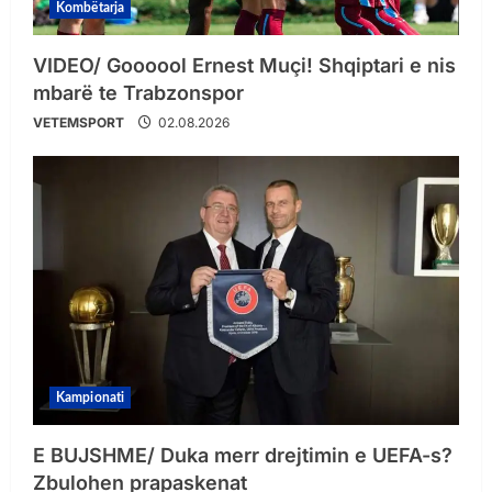
Kombëtarja
VIDEO/ Goooool Ernest Muçi! Shqiptari e nis
mbarë te Trabzonspor
VETEMSPORT
02.08.2026
Kampionati
E BUJSHME/ Duka merr drejtimin e UEFA-s?
Zbulohen prapaskenat