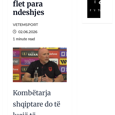
flet para
ndeshjes
Facebook
YouTube
TikTok
VETEMSPORT
02.06.2026
1 minute read
Kombëtarja
shqiptare do të