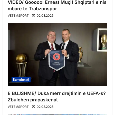
VIDEO/ Goooool Ernest Muçi! Shqiptari e nis
mbarë te Trabzonspor
VETEMSPORT
02.08.2026
Kampionati
E BUJSHME/ Duka merr drejtimin e UEFA-s?
Zbulohen prapaskenat
VETEMSPORT
02.08.2026