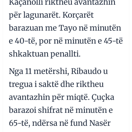
Kaçanolli riktheu avantazhin
për lagunarët. Korçarët
barazuan me Tayo në minutën
e 40-të, por në minutën e 45-të
shkaktuan penallti.
Nga 11 metërshi, Ribaudo u
tregua i saktë dhe riktheu
avantazhin për miqtë. Çuçka
barazoi shifrat në minutën e
65-të, ndërsa në fund Nasër