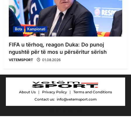
Bota
Kampionati
FIFA u tërhoq, reagon Duka: Do punoj
ngushtë për të mos u përsëritur sërish
VETEMSPORT
01.08.2026
About Us
|
Privacy Policy
|
Terms and Conditions
Contact us:
info@vetemsport.com
by AF themes.