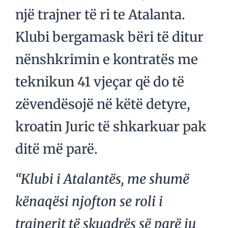
një trajner të ri te Atalanta.
Klubi bergamask bëri të ditur
nënshkrimin e kontratës me
teknikun 41 vjeçar që do të
zëvendësojë në këtë detyre,
kroatin Juric të shkarkuar pak
ditë më parë.
“Klubi i Atalantës, me shumë
kënaqësi njofton se roli i
trajnerit të skuadrës së parë iu