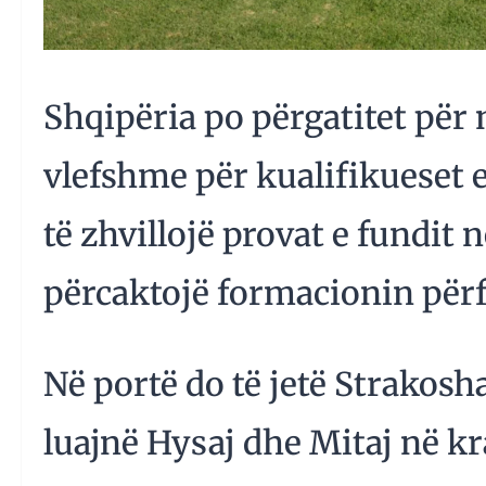
Shqipëria po përgatitet për 
vlefshme për kualifikueset e
të zhvillojë provat e fundit 
përcaktojë formacionin për
Në portë do të jetë Strakosh
luajnë Hysaj dhe Mitaj në k