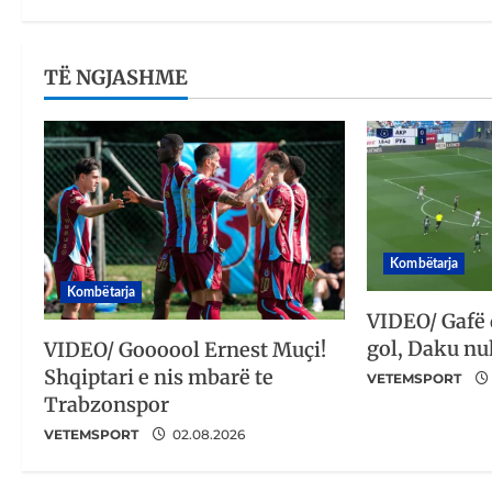
TË NGJASHME
Kombëtarja
Kombëtarja
VIDEO/ Gafë
gol, Daku nu
VIDEO/ Goooool Ernest Muçi!
Shqiptari e nis mbarë te
VETEMSPORT
Trabzonspor
VETEMSPORT
02.08.2026