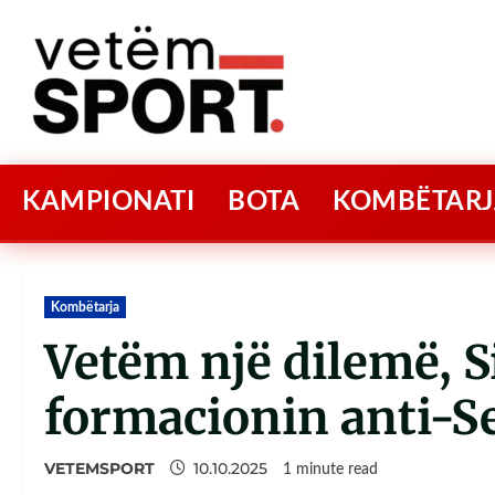
KAMPIONATI
BOTA
KOMBËTARJ
Kombëtarja
Vetëm një dilemë, S
formacionin anti-S
VETEMSPORT
10.10.2025
1 minute read