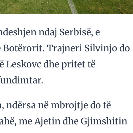
ndeshjen ndaj Serbisë, e
 Botërorit. Trajneri Silvinjo do
në Leskovc dhe pritet të
fundimtar.
a, ndërsa në mbrojtje do të
rahë, me Ajetin dhe Gjimshitin