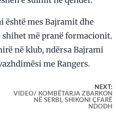
eshën e sulmit në qendër.
hi është mes Bajramit dhe
ë shihet më pranë formacionit.
irë në klub, ndërsa Bajrami
ë vazhdimësi me Rangers.
NEXT:
VIDEO/ KOMBËTARJA ZBARKON
NË SERBI, SHIKONI ÇFARË
NDODH