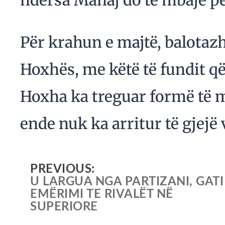
ndërsa Manaj do të mbajë p
Për krahun e majtë, balotaz
Hoxhës, me këtë të fundit q
Hoxha ka treguar formë të m
ende nuk ka arritur të gjej
PREVIOUS:
U LARGUA NGA PARTIZANI, GATI
EMËRIMI TE RIVALËT NË
SUPERIORE