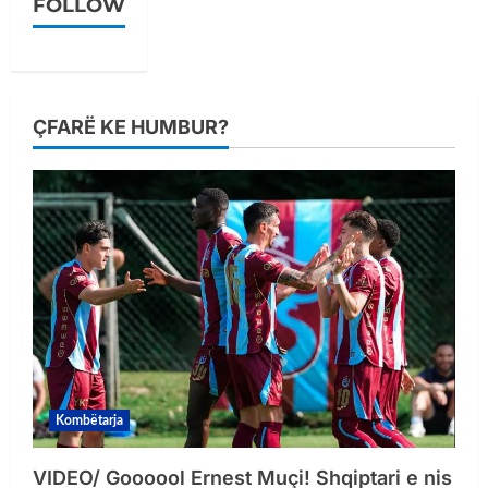
FOLLOW
ÇFARË KE HUMBUR?
Kombëtarja
VIDEO/ Goooool Ernest Muçi! Shqiptari e nis