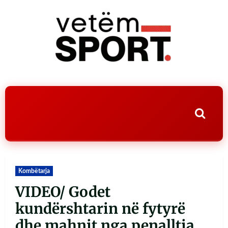
Kombëtarja
VIDEO/ Godet
kundërshtarin në fytyrë
dhe mahnit nga penalltia,