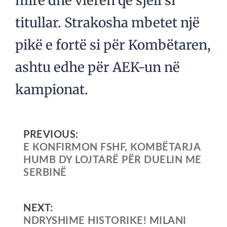
mirë dhe vlerën që sjell si
titullar. Strakosha mbetet një
pikë e fortë si për Kombëtaren,
ashtu edhe për AEK-un në
kampionat.
PREVIOUS:
E KONFIRMON FSHF, KOMBËTARJA
HUMB DY LOJTARË PËR DUELIN ME
SERBINË
NEXT:
NDRYSHIME HISTORIKE! MILANI