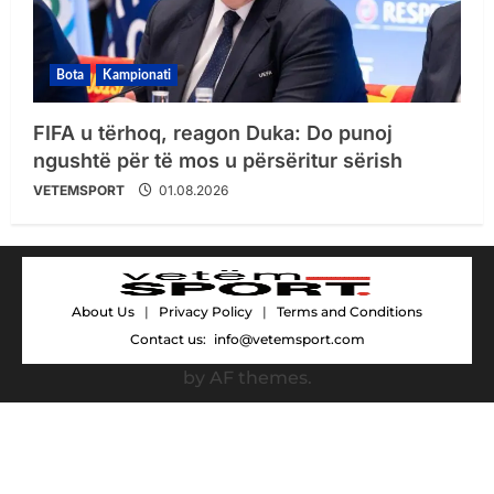
Bota
Kampionati
FIFA u tërhoq, reagon Duka: Do punoj
ngushtë për të mos u përsëritur sërish
VETEMSPORT
01.08.2026
About Us
|
Privacy Policy
|
Terms and Conditions
Contact us:
info@vetemsport.com
by AF themes.