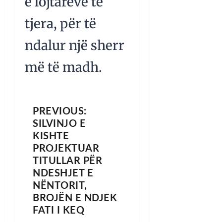
e lojtarëve të
tjera, për të
ndalur një sherr
më të madh.
PREVIOUS:
SILVINJO E
KISHTE
PROJEKTUAR
TITULLAR PËR
NDESHJET E
NËNTORIT,
BROJËN E NDJEK
FATI I KEQ