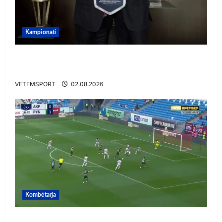
Kampionati
E BUJSHME/ Duka merr drejtimin e UEFA-s?
Zbulohen prapaskenat
VETEMSPORT
02.08.2026
Kombëtarja
VIDEO/ Gafë qesharake dhe gol, Daku nuk