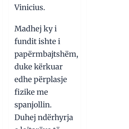
Vinicius.
Madhej ky i
fundit ishte i
papërmbajtshëm,
duke kërkuar
edhe përplasje
fizike me
spanjollin.
Duhej ndërhyrja