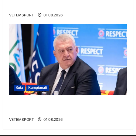
ndalet në Rusi
VETEMSPORT
01.08.2026
Bota
Kampionati
FIFA u tërhoq, reagon Duka: Do punoj
ngushtë për të mos u përsëritur sërish
VETEMSPORT
01.08.2026