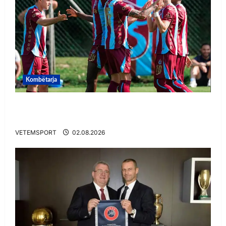
Kombëtarja
VIDEO/ Goooool Ernest Muçi! Shqiptari e nis
mbarë te Trabzonspor
VETEMSPORT
02.08.2026