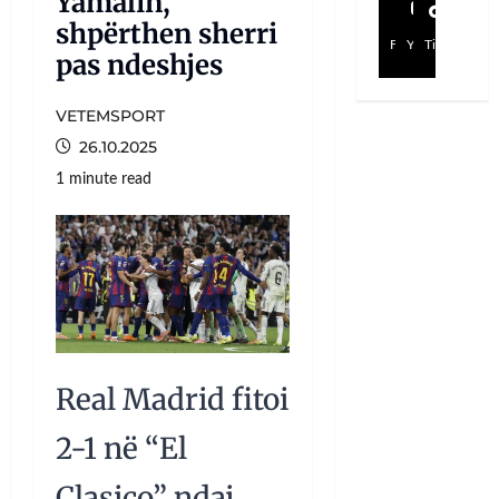
Yamalin,
shpërthen sherri
Facebook
YouTube
TikTok
pas ndeshjes
VETEMSPORT
26.10.2025
1 minute read
Real Madrid fitoi
2-1 në “El
Clasico” ndaj