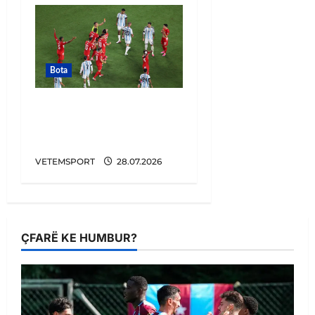
Bota
E BUJSHME/ Argjentina
u favorizua në Botëror,
vjen konfirmimi
VETEMSPORT
28.07.2026
ÇFARË KE HUMBUR?