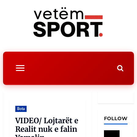
Bota
FOLLOW
VIDEO/ Lojtarët e
Realit nuk e falin