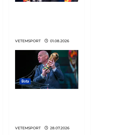
FIFA u tërhoq, reagon
Duka: Do punoj
ngushtë për të mos u
përsëritur sërish
VETEMSPORT
01.08.2026
Bota
Tronditet futbolli,
zbulohet plani i
Infantinos. Lidhje me
Trump për të shitur…
VETEMSPORT
28.07.2026