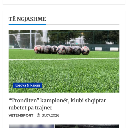
TË NGJASHME
Kosova & Rajoni
“Tronditen” kampionët, klubi shqiptar
mbetet pa trajner
VETEMSPORT
31.07.2026