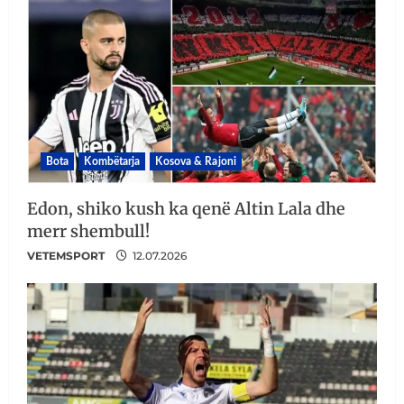
Bota
Kombëtarja
Kosova & Rajoni
Edon, shiko kush ka qenë Altin Lala dhe
merr shembull!
VETEMSPORT
12.07.2026