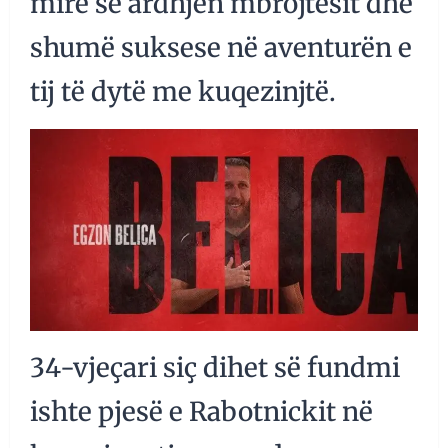
mirë se ardhjen mbrojtësit dhe
shumë suksese në aventurën e
tij të dytë me kuqezinjtë.
34-vjeçari siç dihet së fundmi
ishte pjesë e Rabotnickit në