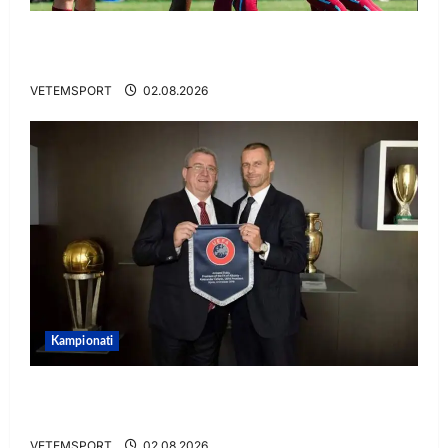
VIDEO/ Goooool Ernest Muçi! Shqiptari e nis
mbarë te Trabzonspor
VETEMSPORT
02.08.2026
Kampionati
E BUJSHME/ Duka merr drejtimin e UEFA-s?
Zbulohen prapaskenat
VETEMSPORT
02.08.2026