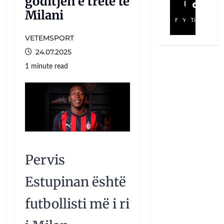
goditjen e tretë te
Milani
Facebook
YouTube
TikTok
VETEMSPORT
24.07.2025
1 minute read
Pervis
Estupinan është
futbollisti më i ri