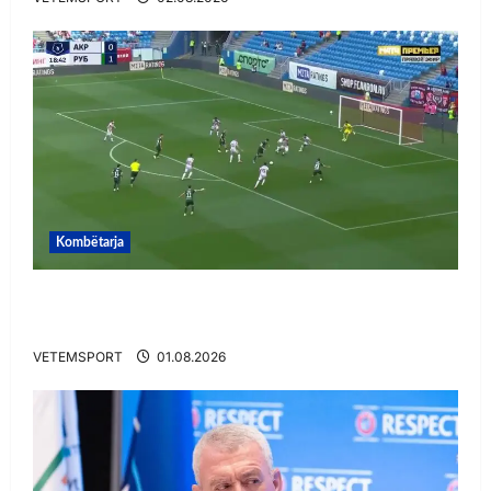
Kombëtarja
VIDEO/ Gafë qesharake dhe gol, Daku nuk
ndalet në Rusi
VETEMSPORT
01.08.2026