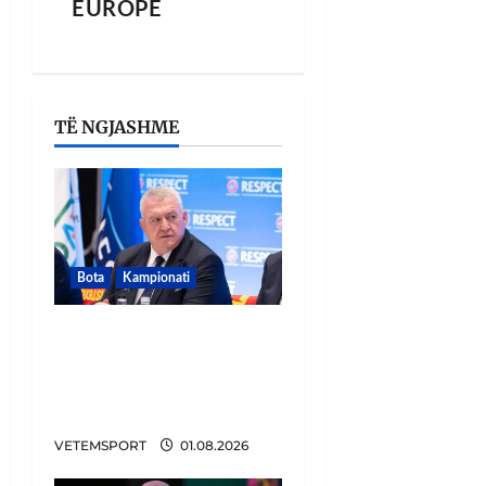
EUROPË
TË NGJASHME
Bota
Kampionati
FIFA u tërhoq, reagon
Duka: Do punoj
ngushtë për të mos u
përsëritur sërish
VETEMSPORT
01.08.2026