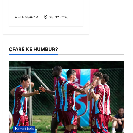
u favorizua në Botëror,
vjen konfirmimi
VETEMSPORT
28.07.2026
ÇFARË KE HUMBUR?
Kombëtarja