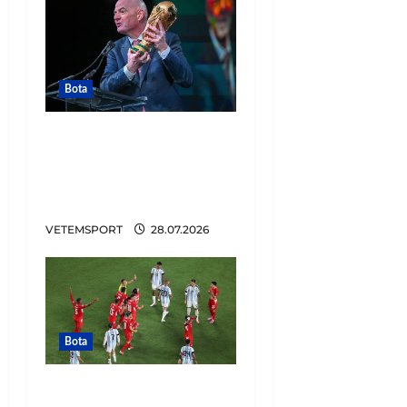
Bota
Tronditet futbolli,
zbulohet plani i
Infantinos. Lidhje me
Trump për të shitur…
VETEMSPORT
28.07.2026
Bota
E BUJSHME/ Argjentina