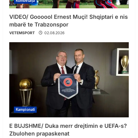
Kombëtarja
VIDEO/ Goooool Ernest Muçi! Shqiptari e nis
mbarë te Trabzonspor
VETEMSPORT
02.08.2026
Kampionati
E BUJSHME/ Duka merr drejtimin e UEFA-s?
Zbulohen prapaskenat