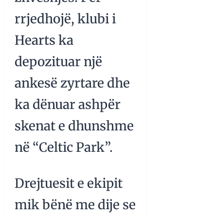
rrjedhojë, klubi i
Hearts ka
depozituar një
ankesë zyrtare dhe
ka dënuar ashpër
skenat e dhunshme
në “Celtic Park”.
Drejtuesit e ekipit
mik bënë me dije se