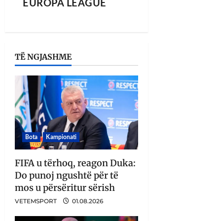
EUROPA LEAGUE
TË NGJASHME
Bota
Kampionati
FIFA u tërhoq, reagon Duka:
Do punoj ngushtë për të
mos u përsëritur sërish
VETEMSPORT
01.08.2026