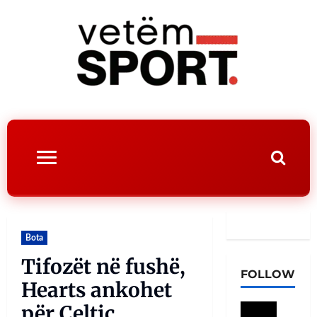
Bota
Tifozët në fushë,
FOLLOW
Hearts ankohet
për Celtic