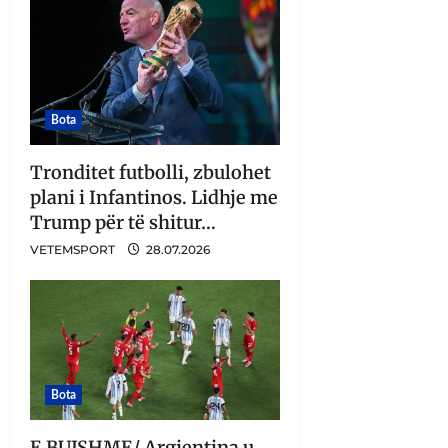
Bota
Tronditet futbolli, zbulohet
plani i Infantinos. Lidhje me
Trump për të shitur…
VETEMSPORT
28.07.2026
Bota
E BUJSHME/ Argjentina u