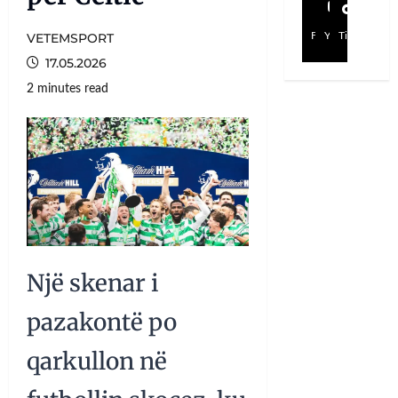
VETEMSPORT
Facebook
YouTube
TikTok
17.05.2026
2 minutes read
Një skenar i
pazakontë po
qarkullon në