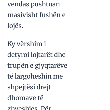
vendas pushtuan
masivisht fushën e
lojës.
Ky vërshim i
detyroi lojtarët dhe
trupën e gjyqtarëve
të largoheshin me
shpejtësi drejt
dhomave të
zhveshjes. Për