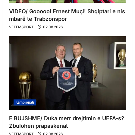
VIDEO/ Goooool Ernest Muçi! Shqiptari e nis
mbarë te Trabzonspor
VETEMSPORT
02.08.2026
Kampionati
E BUJSHME/ Duka merr drejtimin e UEFA-s?
Zbulohen prapaskenat
VETEMSPORT
02.08.2026