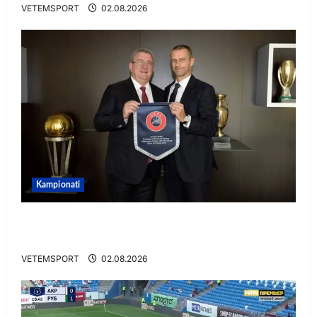
VETEMSPORT
02.08.2026
Kampionati
E BUJSHME/ Duka merr drejtimin e UEFA-s?
Zbulohen prapaskenat
VETEMSPORT
02.08.2026