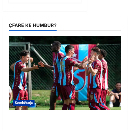
ÇFARË KE HUMBUR?
Kombëtarja
VIDEO/ Goooool Ernest Muçi! Shqiptari e nis
mbarë te Trabzonspor