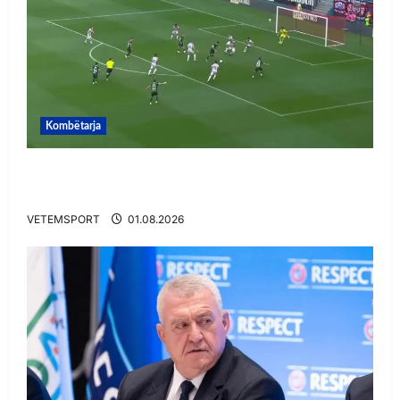
Kombëtarja
VIDEO/ Gafë qesharake dhe gol, Daku nuk
ndalet në Rusi
VETEMSPORT
01.08.2026