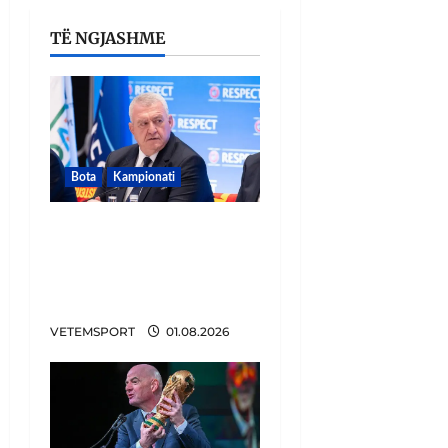
TË NGJASHME
Bota
Kampionati
FIFA u tërhoq, reagon
Duka: Do punoj
ngushtë për të mos u
përsëritur sërish
VETEMSPORT
01.08.2026