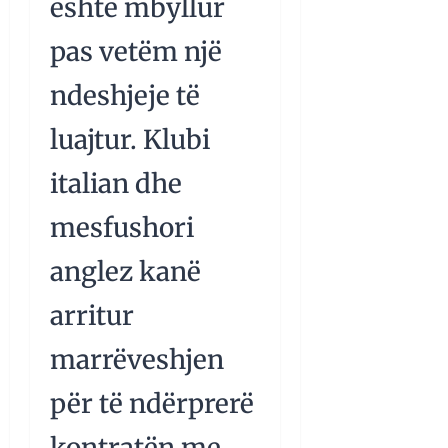
është mbyllur
pas vetëm një
ndeshjeje të
luajtur. Klubi
italian dhe
mesfushori
anglez kanë
arritur
marrëveshjen
për të ndërprerë
kontratën me