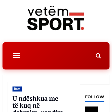
Bota
FOLLOW
U ndëshkua me
të kuq në