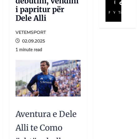
debutim, vendim
i papritur për
Facebook
YouTube
TikTok
Dele Alli
VETEMSPORT
02.09.2025
1 minute read
Aventura e Dele
Alli te Como