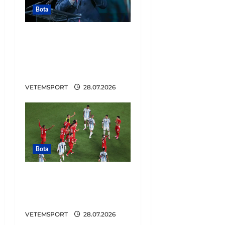
Bota
Tronditet futbolli,
zbulohet plani i
Infantinos. Lidhje me
Trump për të shitur…
VETEMSPORT
28.07.2026
Bota
E BUJSHME/ Argjentina
u favorizua në Botëror,
vjen konfirmimi
VETEMSPORT
28.07.2026