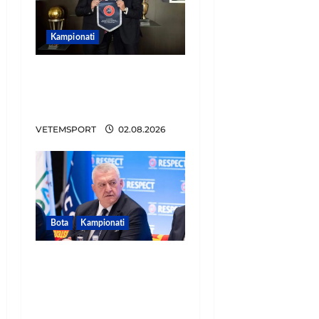
Kampionati
E BUJSHME/ Duka merr
drejtimin e UEFA-s?
Zbulohen prapaskenat
VETEMSPORT
02.08.2026
Bota
Kampionati
FIFA u tërhoq, reagon
Duka: Do punoj
ngushtë për të mos u
përsëritur sërish