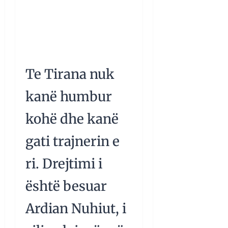
VETEMSPORT
01.08.2026
Te Tirana nuk
kanë humbur
kohë dhe kanë
gati trajnerin e
ri. Drejtimi i
është besuar
Ardian Nuhiut, i