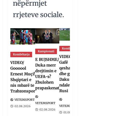
nëpërmjet
rrjeteve sociale.
Kombëtarja
Bota
Kampionati
Kombëtarja
Kampionati
VIDEO/
E BUJSHME/
Gafë
VIDEO/
FIFA u
Duka merr
qesharake
Goooool
tërhoq,
drejtimin e
dhe gol,
Ernest Muçi!
reagon
UEFA-s?
Daku nuk
Shqiptari e
Duka: Do
Zbulohen
ndalet në
nis mbarë te
punoj
prapaskenat
Rusi
Trabzonspor
ngushtë
për të mos
VETEMSPORT
u
VETEMSPORT
VETEMSPORT
02.08.2026
përsëritur
02.08.2026
01.08.2026
sërish