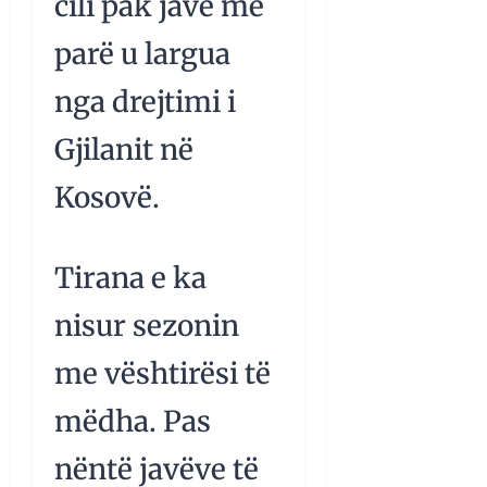
cili pak javë më
parë u largua
nga drejtimi i
Gjilanit në
Kosovë.
Tirana e ka
nisur sezonin
me vështirësi të
mëdha. Pas
nëntë javëve të