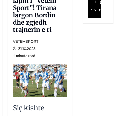
lajmi i “Vetëm
Sport”! Tirana
Facebook
YouTube
TikTok
largon Bordin
dhe zgjedh
trajnerin e ri
VETEMSPORT
31.10.2025
1 minute read
Siç kishte