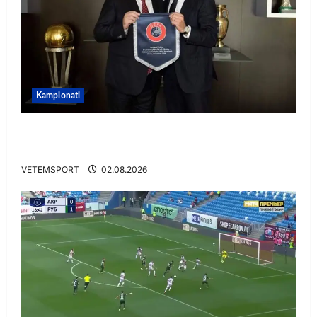
Kampionati
E BUJSHME/ Duka merr drejtimin e UEFA-s?
Zbulohen prapaskenat
VETEMSPORT
02.08.2026