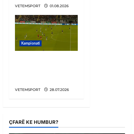
VETEMSPORT
01.08.2026
Kampionati
Penalltitë eliminojnë
Egnatian, zbulohet
kundërshtari në Europa
League
VETEMSPORT
28.07.2026
ÇFARË KE HUMBUR?