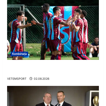
Kombëtarja
VIDEO/ Goooool Ernest Muçi! Shqiptari e nis
mbarë te Trabzonspor
VETEMSPORT
02.08.2026