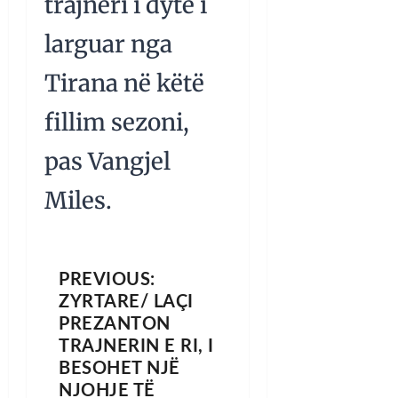
trajneri i dytë i
larguar nga
Tirana në këtë
fillim sezoni,
pas Vangjel
Miles.
PREVIOUS:
ZYRTARE/ LAÇI
PREZANTON
TRAJNERIN E RI, I
BESOHET NJË
NJOHJE TË