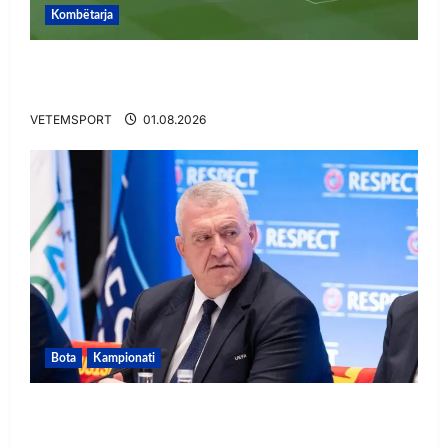
Kombëtarja
VIDEO/ Gafë qesharake dhe gol, Daku nuk
ndalet në Rusi
VETEMSPORT
01.08.2026
Bota
Kampionati
FIFA u tërhoq, reagon Duka: Do punoj
ngushtë për të mos u përsëritur sërish